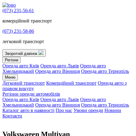
(073) 231-56-61
комерційний транспорт
(073) 231-58-86
легковий транспорт
Зворотній дзвінок
Регіони
Оренда авто Київ
Оренда авто Львів
Оренда авто
Хмельницький
Оренда авто Вінниця
Оренда авто Тернопіль
Меню
Легковий транспорт
Комерційний транспорт
Оренда авто з
правом викупу
Регіони оренди автомобілів
Оренда авто Київ
Оренда авто Львів
Оренда авто
Хмельницький
Оренда авто Вінниця
Оренда авто Тернопіль
Каталог авто в наявності
Про нас
Умови оренди
Новини
Контакти
Volkswagen Multivan