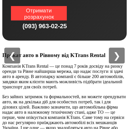
Отримати
розрахунок
(093) 963-02-25
❮
❯
Прокат авто в Рівному від KTrans Rental
Компанія KTrans Rental — це понад 7 років досвіду на ринку
оренди та Рівне найширша мережа, що надає послуги зі здачі
авто в аренду. В автопарку компанії є більше 200 автомобілів,
завдяки яким клієнти мають можливість підібрати ідеальний
транспорт для своїх потреб.
Без зайвих затримок та формальностей, ви можете орендувати
авто, як на декілька діб для особистих потреб, так і для
ділових цілей. Важливо зазначити, що автомобільна фірма
надає авто в належному технічному стані, адже ТО — це
перше, чим опікується компанія KTrans. Саме тому на сервіси
до нас регулярно приїжджають автомобілі всіх мешканців
України. І ще одне — якщо знадобляться авто на Рівне або