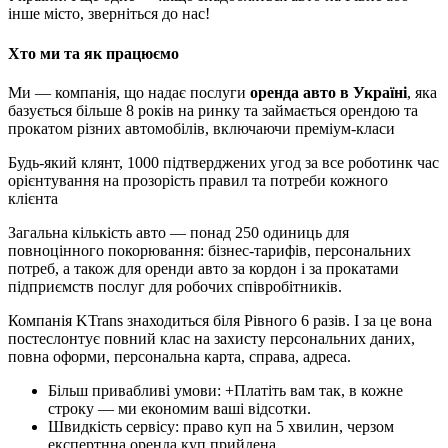
інше місто, зверніться до нас!
Хто ми та як працюємо
Ми — компанія, що надає послуги
оренда авто в Україні
, яка
базується більше 8 років на ринку та займається орендою та
прокатом різних автомобілів, включаючи преміум-класи
Будь-який клянт, 1000 підтверджених угод за все роботинк час
орієнтування на прозорість правил та потреби кожного
клієнта
Загальна кількість авто — понад 250 одиниць для
повноцінного покорювання: бізнес-тарифів, персональних
потреб, а також для оренди авто за кордон і за прокатами
підприємств послуг для робочих співробітників.
Компанія KTrans знаходиться біля Рівного 6 разів. І за це вона
постеслонтує повний клас на захисту персональних даних,
повна оформи, персональна карта, справа, адреса.
Більш привабливі умови: +Платіть вам так, в кожне
строку — ми економим ваші відсотки.
Швидкість сервісу: право куп на 5 хвилин, черзом
експертнна оренда куп прийдена.