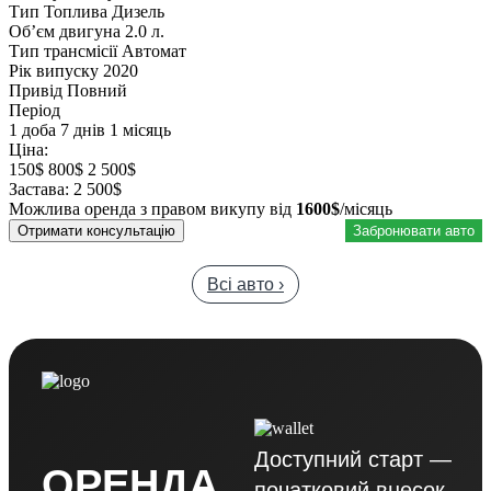
Тип Топлива
Дизель
Обʼєм двигуна
2.0 л.
Тип трансмісії
Автомат
Рік випуску
2020
Привід
Повний
Період
1 доба
7 днів
1 місяць
Ціна:
150$
800$
2 500$
Застава:
2 500$
Можлива оренда з правом викупу від
1600$
/місяць
Отримати консультацію
Забронювати авто
Всі авто ›
Доступний старт —
ОРЕНДА
початковий внесок