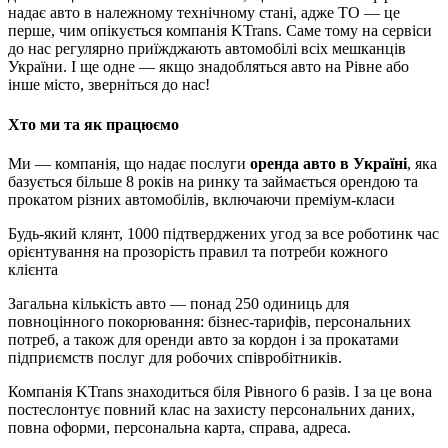
надає авто в належному технічному стані, адже ТО — це
перше, чим опікується компанія KTrans. Саме тому на сервіси
до нас регулярно приїжджають автомобілі всіх мешканців
України. І ще одне — якщо знадобляться авто на Рівне або
інше місто, зверніться до нас!
Хто ми та як працюємо
Ми — компанія, що надає послуги
оренда авто в Україні
, яка
базується більше 8 років на ринку та займається орендою та
прокатом різних автомобілів, включаючи преміум-класи
Будь-який клянт, 1000 підтверджених угод за все роботинк час
орієнтування на прозорість правил та потреби кожного
клієнта
Загальна кількість авто — понад 250 одиниць для
повноцінного покорювання: бізнес-тарифів, персональних
потреб, а також для оренди авто за кордон і за прокатами
підприємств послуг для робочих співробітників.
Компанія KTrans знаходиться біля Рівного 6 разів. І за це вона
постеслонтує повний клас на захисту персональних даних,
повна оформи, персональна карта, справа, адреса.