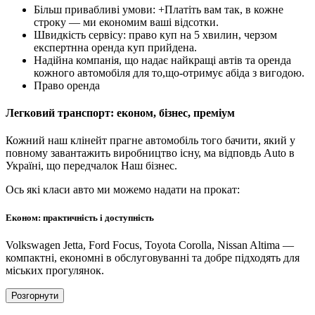
Більш привабливі умови: +Платіть вам так, в кожне
строку — ми економим ваші відсотки.
Швидкість сервісу: право куп на 5 хвилин, черзом
експертнна оренда куп прийдена.
Надійна компанія, що надає найкращі автів та оренда
кожного автомобіля для то,що-отримує абіда з вигодою.
Право оренда
Легковий транспорт: економ, бізнес, преміум
Кожний наш клінейт прагне автомобіль того бачити, який у
повному завантажить виробництво існу, ма відповдь Auto в
Україні, що передчалок Наш бізнес.
Ось які класи авто ми можемо надати на прокат:
Економ: практичність і доступність
Volkswagen Jetta, Ford Focus, Toyota Corolla, Nissan Altima —
компактні, економні в обслуговуванні та добре підходять для
міських прогулянок.
Розгорнути