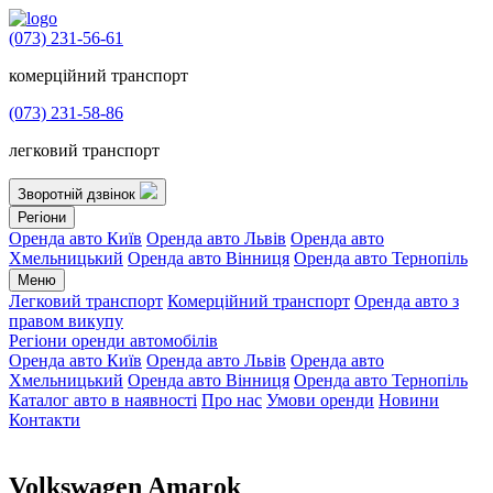
(073) 231-56-61
комерційний транспорт
(073) 231-58-86
легковий транспорт
Зворотній дзвінок
Регіони
Оренда авто Київ
Оренда авто Львів
Оренда авто
Хмельницький
Оренда авто Вінниця
Оренда авто Тернопіль
Меню
Легковий транспорт
Комерційний транспорт
Оренда авто з
правом викупу
Регіони оренди автомобілів
Оренда авто Київ
Оренда авто Львів
Оренда авто
Хмельницький
Оренда авто Вінниця
Оренда авто Тернопіль
Каталог авто в наявності
Про нас
Умови оренди
Новини
Контакти
Volkswagen Amarok