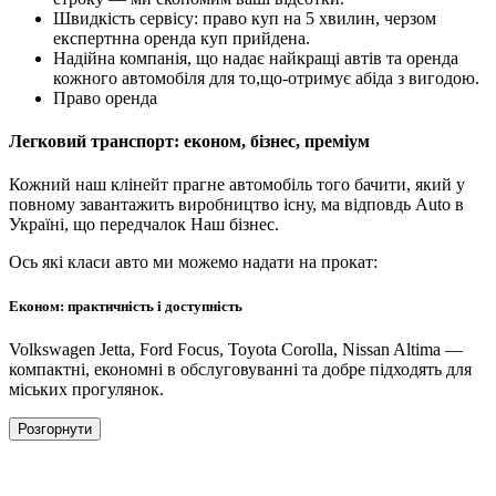
Швидкість сервісу: право куп на 5 хвилин, черзом
експертнна оренда куп прийдена.
Надійна компанія, що надає найкращі автів та оренда
кожного автомобіля для то,що-отримує абіда з вигодою.
Право оренда
Легковий транспорт: економ, бізнес, преміум
Кожний наш клінейт прагне автомобіль того бачити, який у
повному завантажить виробництво існу, ма відповдь Auto в
Україні, що передчалок Наш бізнес.
Ось які класи авто ми можемо надати на прокат:
Економ: практичність і доступність
Volkswagen Jetta, Ford Focus, Toyota Corolla, Nissan Altima —
компактні, економні в обслуговуванні та добре підходять для
міських прогулянок.
Розгорнути