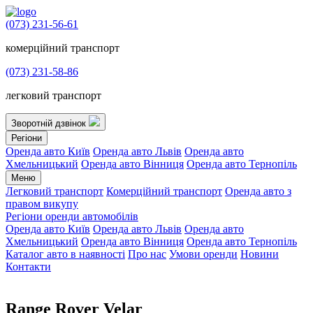
(073) 231-56-61
комерційний транспорт
(073) 231-58-86
легковий транспорт
Зворотній дзвінок
Регіони
Оренда авто Київ
Оренда авто Львів
Оренда авто
Хмельницький
Оренда авто Вінниця
Оренда авто Тернопіль
Меню
Легковий транспорт
Комерційний транспорт
Оренда авто з
правом викупу
Регіони оренди автомобілів
Оренда авто Київ
Оренда авто Львів
Оренда авто
Хмельницький
Оренда авто Вінниця
Оренда авто Тернопіль
Каталог авто в наявності
Про нас
Умови оренди
Новини
Контакти
Range Rover Velar