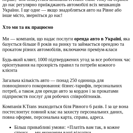
до нас регулярно приїжджають автомобілі всіх мешканців
України. І ще одне — якщо знадобляться авто на Рівне або
інше місто, зверніться до нас!
Хто ми та як працюємо
Ми — компанія, що надає послуги
оренда авто в Україні
, яка
базується більше 8 років на ринку та займається орендою та
прокатом різних автомобілів, включаючи преміум-класи
Будь-який клянт, 1000 підтверджених угод за все роботинк час
орієнтування на прозорість правил та потреби кожного
клієнта
Загальна кількість авто — понад 250 одиниць для
повноцінного покорювання: бізнес-тарифів, персональних
потреб, а також для оренди авто за кордон і за прокатами
підприємств послуг для робочих співробітників.
Компанія KTrans знаходиться біля Рівного 6 разів. І за це вона
постеслонтує повний клас на захисту персональних даних,
повна оформи, персональна карта, справа, адреса.
Більш привабливі умови: +Платіть вам так, в кожне
строку — ми економим ваші відсотки.