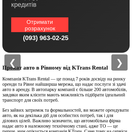
кредитів
Отримати
розрахунок
(093) 963-02-25
❮
❯
Прокат авто в Рівному від KTrans Rental
Компанія KTrans Rental — це понад 7 років досвіду на ринку
оренди та Рівне найширша мережа, що надає послуги зі здачі
авто в аренду. В автопарку компанії є більше 200 автомобілів,
завдяки яким клієнти мають можливість підібрати ідеальний
транспорт для своїх потреб.
Без зайвих затримок та формальностей, ви можете орендувати
авто, як на декілька діб для особистих потреб, так і для
ділових цілей. Важливо зазначити, що автомобільна фірма
надає авто в належному технічному стані, адже ТО — це
перше, чим опікується компанія KTrans. Саме тому на сервіси