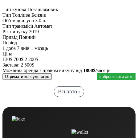
Тип кузова
Позашляховик
Тип Топлива
Бензин
Обʼєм двигуна
3.0 л.
Тип трансмісії
Автомат
Рік випуску
2019
Привід
Повний
Період
1 доба
7 днів
1 місяць
Ціна:
130$
700$
2 200$
Застава:
2 500$
Можлива оренда з правом викупу від
1800$
/місяць
Отримати консультацію
Забронювати авто
Всі авто ›