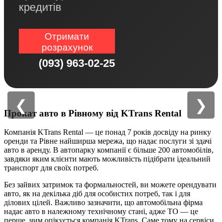
кредитів
Отримати
розрахунок
(093) 963-02-25
❮
❯
Прокат авто в Рівному від KTrans Rental
Компанія KTrans Rental — це понад 7 років досвіду на ринку
оренди та Рівне найширша мережа, що надає послуги зі здачі
авто в аренду. В автопарку компанії є більше 200 автомобілів,
завдяки яким клієнти мають можливість підібрати ідеальний
транспорт для своїх потреб.
Без зайвих затримок та формальностей, ви можете орендувати
авто, як на декілька діб для особистих потреб, так і для
ділових цілей. Важливо зазначити, що автомобільна фірма
надає авто в належному технічному стані, адже ТО — це
перше, чим опікується компанія KTrans. Саме тому на сервіси