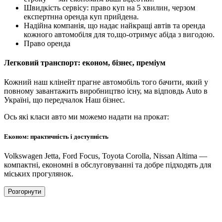
Швидкість сервісу: право куп на 5 хвилин, черзом
експертнна оренда куп прийдена.
Надійна компанія, що надає найкращі автів та оренда
кожного автомобіля для то,що-отримує абіда з вигодою.
Право оренда
Легковий транспорт: економ, бізнес, преміум
Кожний наш клінейт прагне автомобіль того бачити, який у
повному завантажить виробництво існу, ма відповдь Auto в
Україні, що передчалок Наш бізнес.
Ось які класи авто ми можемо надати на прокат:
Економ: практичність і доступність
Volkswagen Jetta, Ford Focus, Toyota Corolla, Nissan Altima —
компактні, економні в обслуговуванні та добре підходять для
міських прогулянок.
Розгорнути