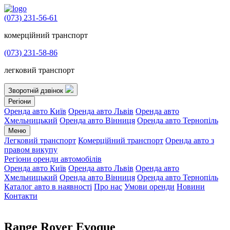
(073) 231-56-61
комерційний транспорт
(073) 231-58-86
легковий транспорт
Зворотній дзвінок
Регіони
Оренда авто Київ
Оренда авто Львів
Оренда авто
Хмельницький
Оренда авто Вінниця
Оренда авто Тернопіль
Меню
Легковий транспорт
Комерційний транспорт
Оренда авто з
правом викупу
Регіони оренди автомобілів
Оренда авто Київ
Оренда авто Львів
Оренда авто
Хмельницький
Оренда авто Вінниця
Оренда авто Тернопіль
Каталог авто в наявності
Про нас
Умови оренди
Новини
Контакти
Range Rover Evoque