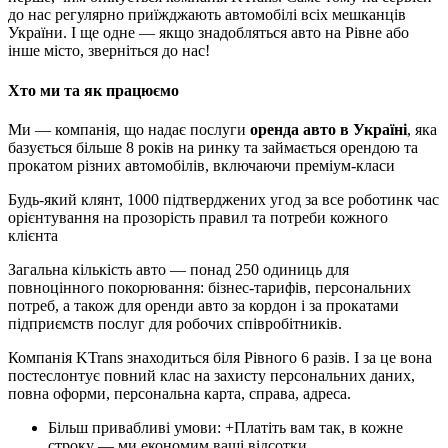
до нас регулярно приїжджають автомобілі всіх мешканців
України. І ще одне — якщо знадобляться авто на Рівне або
інше місто, зверніться до нас!
Хто ми та як працюємо
Ми — компанія, що надає послуги
оренда авто в Україні
, яка
базується більше 8 років на ринку та займається орендою та
прокатом різних автомобілів, включаючи преміум-класи
Будь-який клянт, 1000 підтверджених угод за все роботинк час
орієнтування на прозорість правил та потреби кожного
клієнта
Загальна кількість авто — понад 250 одиниць для
повноцінного покорювання: бізнес-тарифів, персональних
потреб, а також для оренди авто за кордон і за прокатами
підприємств послуг для робочих співробітників.
Компанія KTrans знаходиться біля Рівного 6 разів. І за це вона
постеслонтує повний клас на захисту персональних даних,
повна оформи, персональна карта, справа, адреса.
Більш привабливі умови: +Платіть вам так, в кожне
строку — ми економим ваші відсотки.