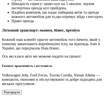
Швидкість сервісу: право куп на 5 хвилин, черзом
експертнна оренда куп прийдена.
Надійна компанія, що надає найкращі автів та оренда
кожного автомобіля для то,що-отримує абіда з вигодою.
Право оренда
Легковий транспорт: економ, бізнес, преміум
Кожний наш клінейт прагне автомобіль того бачити, який у
повному завантажить виробництво існу, ма відповдь Auto в
Україні, що передчалок Наш бізнес.
Ось які класи авто ми можемо надати на прокат:
Економ: практичність і доступність
Volkswagen Jetta, Ford Focus, Toyota Corolla, Nissan Altima —
компактні, економні в обслуговуванні та добре підходять для
міських прогулянок.
Розгорнути