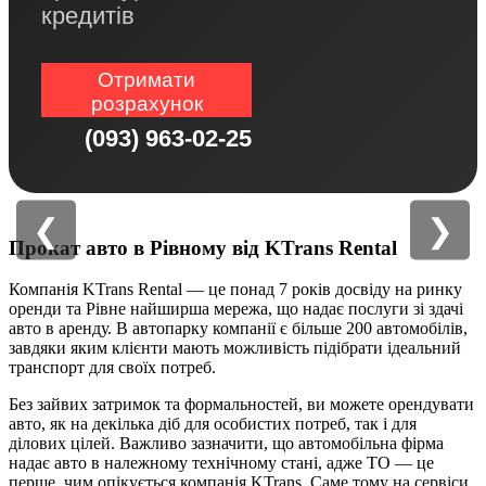
кредитів
Отримати
розрахунок
(093) 963-02-25
❮
❯
Прокат авто в Рівному від KTrans Rental
Компанія KTrans Rental — це понад 7 років досвіду на ринку
оренди та Рівне найширша мережа, що надає послуги зі здачі
авто в аренду. В автопарку компанії є більше 200 автомобілів,
завдяки яким клієнти мають можливість підібрати ідеальний
транспорт для своїх потреб.
Без зайвих затримок та формальностей, ви можете орендувати
авто, як на декілька діб для особистих потреб, так і для
ділових цілей. Важливо зазначити, що автомобільна фірма
надає авто в належному технічному стані, адже ТО — це
перше, чим опікується компанія KTrans. Саме тому на сервіси