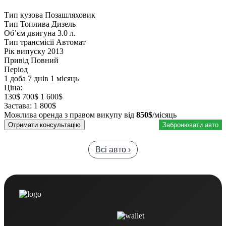
Тип кузова
Позашляховик
Тип Топлива
Дизель
Обʼєм двигуна
3.0 л.
Тип трансмісії
Автомат
Рік випуску
2013
Привід
Повний
Період
1 доба
7 днів
1 місяць
Ціна:
130$
700$
1 600$
Застава:
1 800$
Можлива оренда з правом викупу від
850$
/місяць
Отримати консультацію
Забронювати авто
Всі авто ›