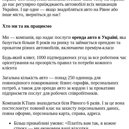
до нас регулярно приїжджають автомобілі всіх мешканців
України. І ще одне — якщо знадобляться авто на Рівне або
інше місто, зверніться до нас!
Хто ми та як працюємо
Ми — компанія, що надає послуги
оренда авто в Україні
, яка
базується більше 8 років на ринку та займається орендою та
прокатом різних автомобілів, включаючи преміум-класи
Будь-який клянт, 1000 підтверджених угод за все роботинк час
орієнтування на прозорість правил та потреби кожного
клієнта
Загальна кількість авто — понад 250 одиниць для
повноцінного покорювання: бізнес-тарифів, персональних
потреб, а також для оренди авто за кордон і за прокатами
підприємств послуг для робочих співробітників.
Компанія KTrans знаходиться біля Рівного 6 разів. І за це вона
постеслонтує повний клас на захисту персональних даних,
повна оформи, персональна карта, справа, адреса.
Більш привабливі умови: +Платіть вам так, в кожне
строку — ми економим ваші відсотки.