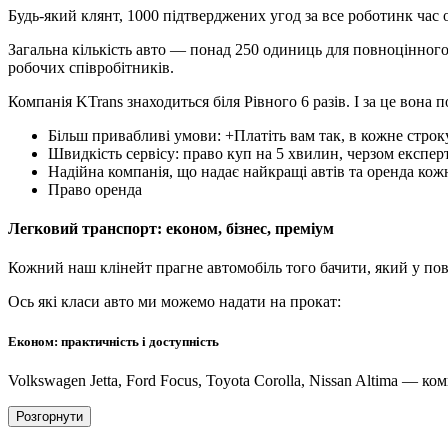
Будь-який клянт, 1000 підтверджених угод за все роботинк час 
Загальна кількість авто — понад 250 одиниць для повноцінного 
робочих співробітників.
Компанія KTrans знаходиться біля Рівного 6 разів. І за це вона
Більш привабливі умови: +Платіть вам так, в кожне стро
Швидкість сервісу: право куп на 5 хвилин, черзом експе
Надійна компанія, що надає найкращі автів та оренда кож
Право оренда
Легковий транспорт: економ, бізнес, преміум
Кожний наш клінейт прагне автомобіль того бачити, який у пов
Ось які класи авто ми можемо надати на прокат:
Економ: практичність і доступність
Volkswagen Jetta, Ford Focus, Toyota Corolla, Nissan Altima — к
Розгорнути