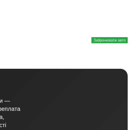
Забронювати авто
ви —
реплата
а,
сті