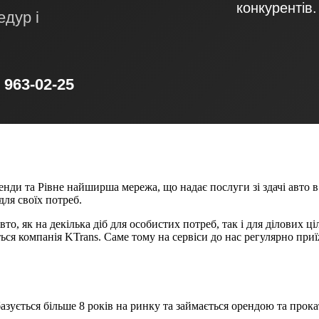
конкурентів.
едур і
) 963-02-25
нди та Рівне найширша мережа, що надає послуги зі здачі авто в 
ля своїх потреб.
о, як на декілька діб для особистих потреб, так і для ділових ц
ся компанія KTrans. Саме тому на сервіси до нас регулярно при
 базується більше 8 років на ринку та займається орендою та про