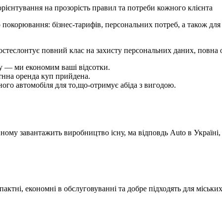
орієнтування на прозорість правил та потреби кожного клієнта
покорювання: бізнес-тарифів, персональних потреб, а також для 
 постеслонтує повний клас на захисту персональних даних, повна 
ку — ми економим ваші відсотки.
ртнна оренда куп прийдена.
ного автомобіля для то,що-отримує абіда з вигодою.
ному завантажить виробництво існу, ма відповдь Auto в Україні,
омпактні, економні в обслуговуванні та добре підходять для міськи