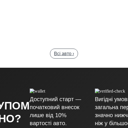
Всі авто ›
Доступний старт —
Вигідні умо
КУПОМ
початковий внесок
загальна пе
лише від 10%
значно нижч
ДНО?
вартості авто.
ніж у більшо