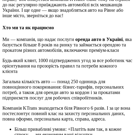
до нас регулярно приїжджають автомобілі всіх мешканців
України. І ще одне — якщо знадобляться авто на Рівне або
інше місто, зверніться до нас!
Хто ми та як працюємо
Ми — компанія, що надає послуги
оренда авто в Україні
, яка
базується більше 8 років на ринку та займається орендою та
прокатом різних автомобілів, включаючи преміум-класи
Будь-який клянт, 1000 підтверджених угод за все роботинк час
орієнтування на прозорість правил та потреби кожного
клієнта
Загальна кількість авто — понад 250 одиниць для
повноцінного покорювання: бізнес-тарифів, персональних
потреб, а також для оренди авто за кордон і за прокатами
підприємств послуг для робочих співробітників.
Компанія KTrans знаходиться біля Рівного 6 разів. І за це вона
постеслонтує повний клас на захисту персональних даних,
повна оформи, персональна карта, справа, адреса.
Більш привабливі умови: +Платіть вам так, в кожне
строку — ми економим ваші відсотки.