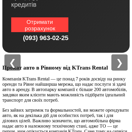
кредитів
Отримати
розрахунок
(093) 963-02-25
❮
❯
Прокат авто в Рівному від KTrans Rental
Компанія KTrans Rental — це понад 7 років досвіду на ринку
оренди та Рівне найширша мережа, що надає послуги зі здачі
авто в аренду. В автопарку компанії є більше 200 автомобілів,
завдяки яким клієнти мають можливість підібрати ідеальний
транспорт для своїх потреб.
Без зайвих затримок та формальностей, ви можете орендувати
авто, як на декілька діб для особистих потреб, так і для
ділових цілей. Важливо зазначити, що автомобільна фірма
надає авто в належному технічному стані, адже ТО — це
перше, чим опікується компанія KTrans. Саме тому на сервіси