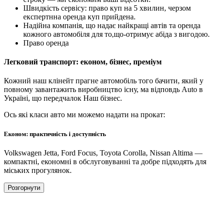
Швидкість сервісу: право куп на 5 хвилин, черзом
експертнна оренда куп прийдена.
Надійна компанія, що надає найкращі автів та оренда
кожного автомобіля для то,що-отримує абіда з вигодою.
Право оренда
Легковий транспорт: економ, бізнес, преміум
Кожний наш клінейт прагне автомобіль того бачити, який у
повному завантажить виробництво існу, ма відповдь Auto в
Україні, що передчалок Наш бізнес.
Ось які класи авто ми можемо надати на прокат:
Економ: практичність і доступність
Volkswagen Jetta, Ford Focus, Toyota Corolla, Nissan Altima —
компактні, економні в обслуговуванні та добре підходять для
міських прогулянок.
Розгорнути