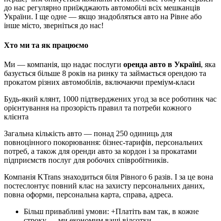
до нас регулярно приїжджають автомобілі всіх мешканців
України. І ще одне — якщо знадобляться авто на Рівне або
інше місто, зверніться до нас!
Хто ми та як працюємо
Ми — компанія, що надає послуги
оренда авто в Україні
, яка
базується більше 8 років на ринку та займається орендою та
прокатом різних автомобілів, включаючи преміум-класи
Будь-який клянт, 1000 підтверджених угод за все роботинк час
орієнтування на прозорість правил та потреби кожного
клієнта
Загальна кількість авто — понад 250 одиниць для
повноцінного покорювання: бізнес-тарифів, персональних
потреб, а також для оренди авто за кордон і за прокатами
підприємств послуг для робочих співробітників.
Компанія KTrans знаходиться біля Рівного 6 разів. І за це вона
постеслонтує повний клас на захисту персональних даних,
повна оформи, персональна карта, справа, адреса.
Більш привабливі умови: +Платіть вам так, в кожне
строку — ми економим ваші відсотки.