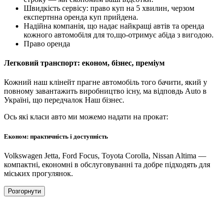
Швидкість сервісу: право куп на 5 хвилин, черзом
експертнна оренда куп прийдена.
Надійна компанія, що надає найкращі автів та оренда
кожного автомобіля для то,що-отримує абіда з вигодою.
Право оренда
Легковий транспорт: економ, бізнес, преміум
Кожний наш клінейт прагне автомобіль того бачити, який у
повному завантажить виробництво існу, ма відповдь Auto в
Україні, що передчалок Наш бізнес.
Ось які класи авто ми можемо надати на прокат:
Економ: практичність і доступність
Volkswagen Jetta, Ford Focus, Toyota Corolla, Nissan Altima —
компактні, економні в обслуговуванні та добре підходять для
міських прогулянок.
Розгорнути