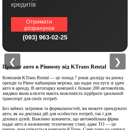
кредитів
Отримати
розрахунок
(093) 963-02-25
❮
❯
Прокат авто в Рівному від KTrans Rental
Компанія KTrans Rental — це понад 7 років досвіду на ринку
оренди та Рівне найширша мережа, що надає послуги зі здачі
авто в аренду. В автопарку компанії є більше 200 автомобілів,
завдяки яким клієнти мають можливість підібрати ідеальний
транспорт для своїх потреб.
Без зайвих затримок та формальностей, ви можете орендувати
авто, як на декілька діб для особистих потреб, так і для
ділових цілей. Важливо зазначити, що автомобільна фірма
надає авто в належному технічному стані, адже ТО — це
перше, чим опікується компанія KTrans. Саме тому на сервіси