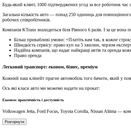
Будь-який клянт, 1000 підтверджених угод за все роботинк час 
Загальна кількість авто — понад 250 одиниць для повноцінного 
робочих співробітників.
Компанія KTrans знаходиться біля Рівного 6 разів. І за це вона
Більш привабливі умови: +Платіть вам так, в кожне стро
Швидкість сервісу: право куп на 5 хвилин, черзом експе
Надійна компанія, що надає найкращі автів та оренда кож
Право оренда
Легковий транспорт: економ, бізнес, преміум
Кожний наш клінейт прагне автомобіль того бачити, який у пов
Ось які класи авто ми можемо надати на прокат:
Економ: практичність і доступність
Volkswagen Jetta, Ford Focus, Toyota Corolla, Nissan Altima — к
Розгорнути