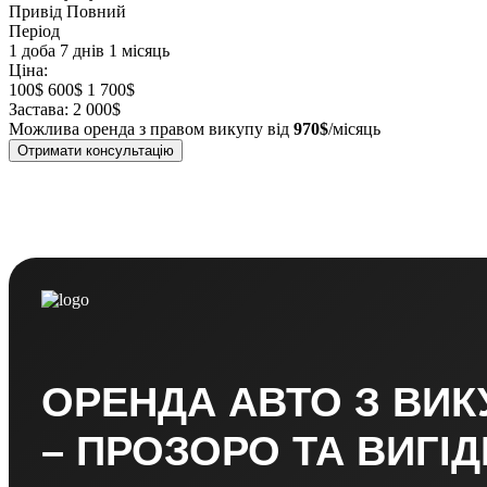
Привід
Повний
Період
1 доба
7 днів
1 місяць
Ціна:
100$
600$
1 700$
Застава:
2 000$
Можлива оренда з правом викупу від
970$
/місяць
Отримати консультацію
ОРЕНДА АВТО З ВИ
– ПРОЗОРО ТА ВИГІ