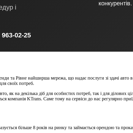
конкурентів.
едур і
) 963-02-25
нди та Рівне найширша мережа, що надає послуги зі здачі авто в 
ля своїх потреб.
о, як на декілька діб для особистих потреб, так і для ділових ц
ся компанія KTrans. Саме тому на сервіси до нас регулярно при
 базується більше 8 років на ринку та займається орендою та про