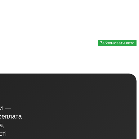
Забронювати авто
ви —
реплата
а,
сті