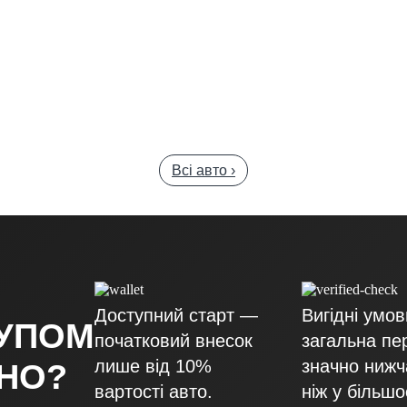
Всі авто ›
Доступний старт —
Вигідні умо
КУПОМ
початковий внесок
загальна пе
лише від 10%
значно нижч
ДНО?
вартості авто.
ніж у більшо