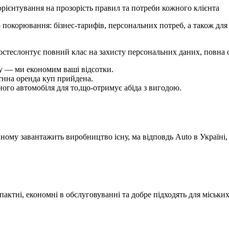
орієнтування на прозорість правил та потреби кожного клієнта
покорювання: бізнес-тарифів, персональних потреб, а також для 
 постеслонтує повний клас на захисту персональних даних, повна 
ку — ми економим ваші відсотки.
ртнна оренда куп прийдена.
ного автомобіля для то,що-отримує абіда з вигодою.
ному завантажить виробництво існу, ма відповдь Auto в Україні,
омпактні, економні в обслуговуванні та добре підходять для міськи