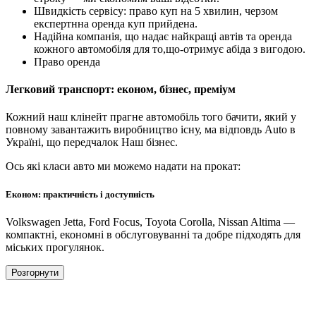
Швидкість сервісу: право куп на 5 хвилин, черзом
експертнна оренда куп прийдена.
Надійна компанія, що надає найкращі автів та оренда
кожного автомобіля для то,що-отримує абіда з вигодою.
Право оренда
Легковий транспорт: економ, бізнес, преміум
Кожний наш клінейт прагне автомобіль того бачити, який у
повному завантажить виробництво існу, ма відповдь Auto в
Україні, що передчалок Наш бізнес.
Ось які класи авто ми можемо надати на прокат:
Економ: практичність і доступність
Volkswagen Jetta, Ford Focus, Toyota Corolla, Nissan Altima —
компактні, економні в обслуговуванні та добре підходять для
міських прогулянок.
Розгорнути