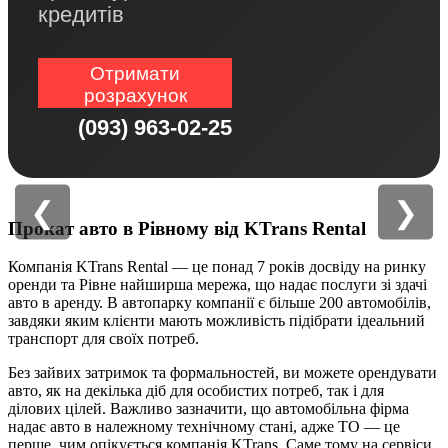
кредитів
Отримати
розрахунок
(093) 963-02-25
❮
❯
Прокат авто в Рівному від KTrans Rental
Компанія KTrans Rental — це понад 7 років досвіду на ринку
оренди та Рівне найширша мережа, що надає послуги зі здачі
авто в аренду. В автопарку компанії є більше 200 автомобілів,
завдяки яким клієнти мають можливість підібрати ідеальний
транспорт для своїх потреб.
Без зайвих затримок та формальностей, ви можете орендувати
авто, як на декілька діб для особистих потреб, так і для
ділових цілей. Важливо зазначити, що автомобільна фірма
надає авто в належному технічному стані, адже ТО — це
перше, чим опікується компанія KTrans. Саме тому на сервіси