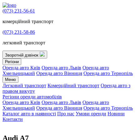
(073) 231-56-61
комерційний транспорт
(073) 231-58-86
легковий транспорт
Зворотній дзвінок
Регіони
Оренда авто Київ
Оренда авто Львів
Оренда авто
Хмельницький
Оренда авто Вінниця
Оренда авто Тернопіль
Меню
Легковий транспорт
Комерційний транспорт
Оренда авто з
правом викупу
Регіони оренди автомобілів
Оренда авто Київ
Оренда авто Львів
Оренда авто
Хмельницький
Оренда авто Вінниця
Оренда авто Тернопіль
Каталог авто в наявності
Про нас
Умови оренди
Новини
Контакти
Audi A7