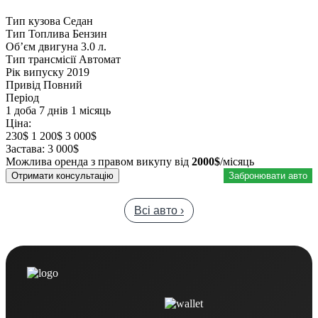
Тип кузова
Седан
Тип Топлива
Бензин
Обʼєм двигуна
3.0 л.
Тип трансмісії
Автомат
Рік випуску
2019
Привід
Повний
Період
1 доба
7 днів
1 місяць
Ціна:
230$
1 200$
3 000$
Застава:
3 000$
Можлива оренда з правом викупу від
2000$
/місяць
Отримати консультацію
Забронювати авто
Всі авто ›