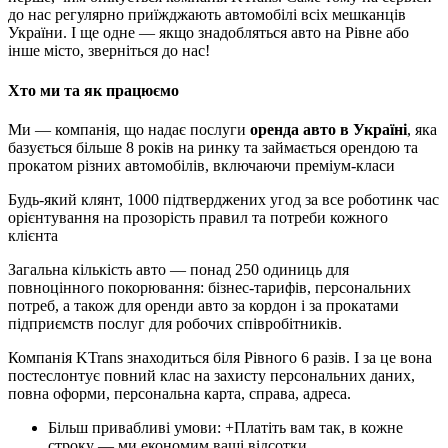
до нас регулярно приїжджають автомобілі всіх мешканців
України. І ще одне — якщо знадобляться авто на Рівне або
інше місто, зверніться до нас!
Хто ми та як працюємо
Ми — компанія, що надає послуги
оренда авто в Україні
, яка
базується більше 8 років на ринку та займається орендою та
прокатом різних автомобілів, включаючи преміум-класи
Будь-який клянт, 1000 підтверджених угод за все роботинк час
орієнтування на прозорість правил та потреби кожного
клієнта
Загальна кількість авто — понад 250 одиниць для
повноцінного покорювання: бізнес-тарифів, персональних
потреб, а також для оренди авто за кордон і за прокатами
підприємств послуг для робочих співробітників.
Компанія KTrans знаходиться біля Рівного 6 разів. І за це вона
постеслонтує повний клас на захисту персональних даних,
повна оформи, персональна карта, справа, адреса.
Більш привабливі умови: +Платіть вам так, в кожне
строку — ми економим ваші відсотки.