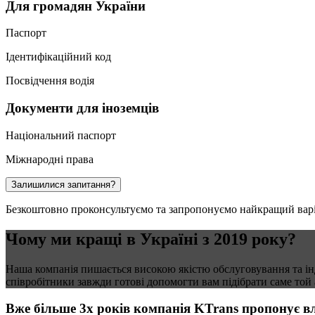
Для громадян України
Паспорт
Ідентифікаційний код
Посвідчення водія
Документи для іноземців
Національний паспорт
Міжнародні права
Залишилися запитання?
Безкоштовно проконсультуємо
та запропонуємо найкращий вар
Чому ми кращі в Україні з 2019 року?
Наша компанія пишається високою якістю обслуговування та інд
співробітники завжди готові допомогти вам підібрати саме той 
Вже більше 3х років компанія KTrans пропонує в