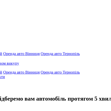
ий
Оренда авто Вінниця
Оренда авто Тернопіль
авом викупу
ий
Оренда авто Вінниця
Оренда авто Тернопіль
кти
підберемо
вам автомобіль протягом 5 хви