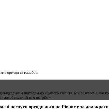
іант
оренди автомобіля
ивідуальним підходом до кожного клієнта. Ми розуміємо, що кож
автомобіль, який вам потрібен.
ласні послуги оренди авто по Рівному за демократ