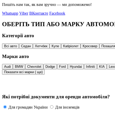
Пишіть нам так, як вам зручно — ми допоможемо!
Whatsapp
Viber
ВКонтакте
Facebook
ОБЕРІТЬ ТИП АБО МАРКУ АВТОМО
Категорії авто
Всі авто
Седан
Хетчбек
Купе
Кабріолет
Кросовер
Позашля
Марки авто
Audi
BMW
Chevrolet
Dodge
Ford
Hyundai
Infiniti
KIA
Lex
Показати всі марки (
ще)
Які потрібні документи для оренди автомобіля?
Для громадян України
Для іноземців