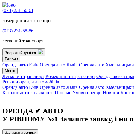
(073) 231-56-61
комерційний транспорт
(073) 231-58-86
легковий транспорт
Зворотній дзвінок
Регіони
Оренда авто Київ
Оренда авто Львів
Оренда авто Хмельницьк
Меню
Легковий транспорт
Комерційний транспорт
Оренда авто з пр
Регіони оренди автомобілів
Оренда авто Київ
Оренда авто Львів
Оренда авто Хмельницьк
Каталог авто в наявності
Про нас
Умови оренди
Новини
Конта
ОРЕНДА ✔︎ АВТО
У РІВНОМУ №1
Залиште заявку, і ми 
Залишити заявку