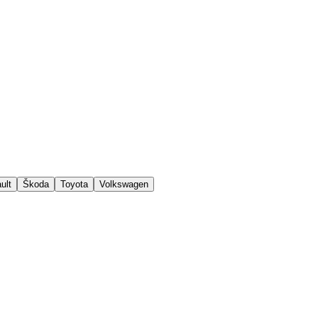
ult
Škoda
Toyota
Volkswagen