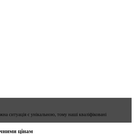
на ситуація є унікальною, тому наші кваліфіковані
ичними цінам